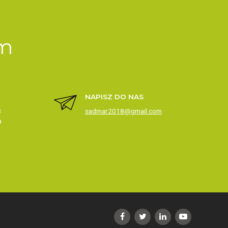
om
NAPISZ DO NAS
3
sadmar2018@gmail.com
9