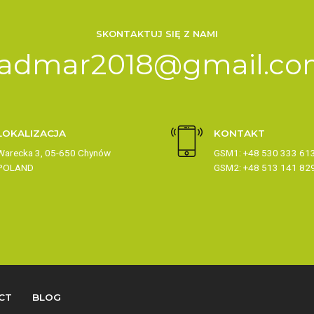
SKONTAKTUJ SIĘ Z NAMI
admar2018@gmail.c
LOKALIZACJA
KONTAKT
Warecka 3, 05-650 Chynów
GSM1: +48 530 333 61
POLAND
GSM2: +48 513 141 82
CT
BLOG